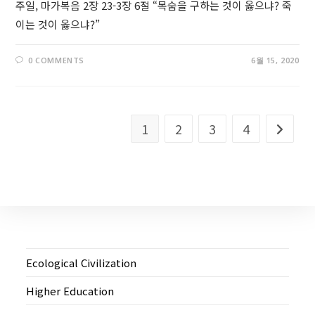
주일, 마가복음 2장 23-3장 6절 “목숨을 구하는 것이 옳으냐? 죽
이는 것이 옳으냐?”
0 COMMENTS
6월 15, 2020
1
2
3
4
Go to t
Ecological Civilization
Higher Education