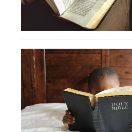
Ecological Civilization
Higher Education
Homily
Meditation
Publication