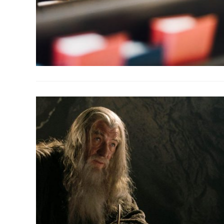
Ecological Civilization
Higher Education
Homily
Meditation