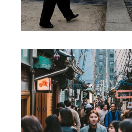
Ecological Civilization
Higher Education
Homily
Meditation
Publication