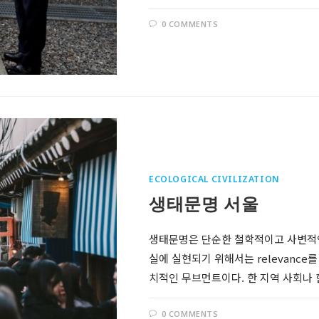
0 COMMENTS
ECOLOGICAL CIVILIZATION
Follow @RevDongwoo
생태문명 서울
APPLE PODCASTS
생태문명은 단순한 철학적이고 사변적인
GOOGLE
실에 실현되기 위해서는 relevanc
PODCASTS
치적인 무브먼트이다. 한 지역 사회나 
0 COMMENTS
SPOTIFY