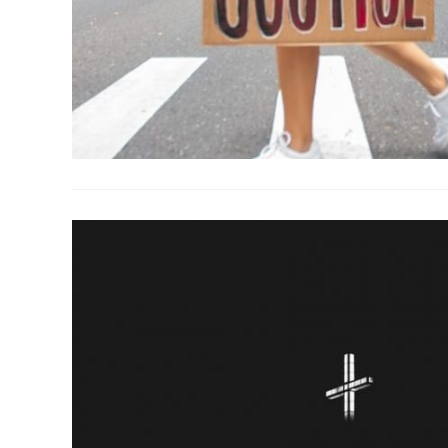
Ecological Civilization
Higher Education
Homily