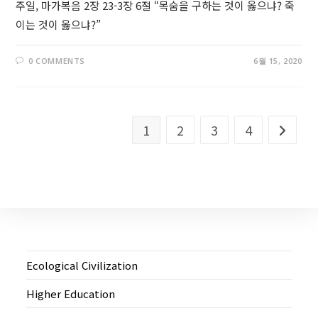
주일, 마가복음 2장 23-3장 6절 “목숨을 구하는 것이 옳으냐? 죽
이는 것이 옳으냐?”
0 COMMENTS
6월 15, 2020
1
2
3
4
Go to t
Ecological Civilization
Higher Education