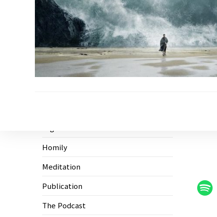
Ecological Civilization
Higher Education
Homily
Meditation
Publication
The Podcast