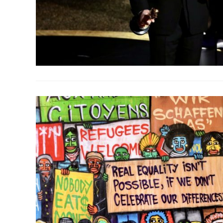
Ecological Civilization
Higher Education
Homily
Meditation