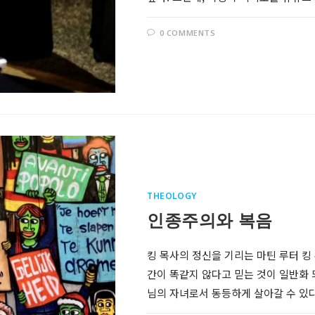
0 COMMENTS
THEOLOGY
Follow @RevDongwoo
인종주의와 복음
APPLE PODCASTS
킹 목사의 정신을 기리는 마틴 루터 킹
간이 똑같지 않다고 믿는 것이 일반화 
GOOGLE
PODCASTS
님의 자녀로서 동등하게 살아갈 수 있