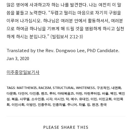
않은 영어에 사과하고자 하는 나를 발견한다. 나는 여전히 이 말
씀을 붙들고 노력한다. “두렵고 떨리는 마음으로 자기의 구원을
이루어 나가십시오. 하나님은 여러분 안에서 활동하셔서, 여러분
으로 하여금 하나님을 기쁘게 해 드릴 것을 염원하게 하시고 실천
하게 하시는 분입니다.” (빌립보서 2:12-3)
Translated by the Rev. Dongwoo Lee, PhD Candidate.
Jan 3, 2020
미주중앙일보기사
TAGS
:
MATTHEW25
,
RACISM
,
STRUCTURAL
,
WHITENESS
,
구조적인
,
내면화
,
다문화
,
다언어
,
다인종
,
렌즈
,
루터
,
마태복음25
,
마틴
,
마틴루터킹
,
바울
,
백인
,
백인
성
,
복음
,
사무엘
,
소수인종
,
시각
,
아시안
,
악
,
예수
,
유대인
,
이민
,
이민교회
,
이민목
회
,
이민사회
,
이방인
,
인종주의
,
인종차별
,
주니어
,
차별
,
킹
,
편견
,
한국
SHARE
PLEASE SHARE THIS
THIS