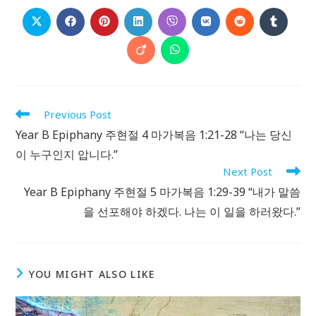
CONTENT
Opens
Opens
Opens
Opens
Opens
Opens
Opens
Opens
in
in
in
in
in
in
in
in
a
a
a
a
a
a
a
a
Opens
Opens
new
new
new
new
new
new
new
new
in
in
window
window
window
window
window
window
window
window
a
a
new
new
window
window
Read
Previous Post
more
Year B Epiphany 주현절 4 마가복음 1:21-28 “나는 당신
articles
이 누구인지 압니다.”
Next Post
Year B Epiphany 주현절 5 마가복음 1:29-39 “내가 말씀
을 선포해야 하겠다. 나는 이 일을 하러왔다.”
YOU MIGHT ALSO LIKE