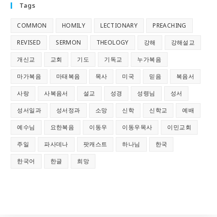
Tags
COMMON
HOMILY
LECTIONARY
PREACHING
REVISED
SERMON
THEOLOGY
강해
강해설교
개신교
교회
기도
기독교
누가복음
마가복음
마태복음
목사
미국
믿음
복음서
사랑
사복음서
설교
성경
성령님
성서
성서일과
성서정과
소망
신학
신학교
예배
예수님
요한복음
이동우
이동우목사
이민교회
주일
파사데나
팟캐스트
하나님
한국
한국어
한글
희망