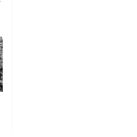
”
ublication
Theology
EcoCiv
Homily