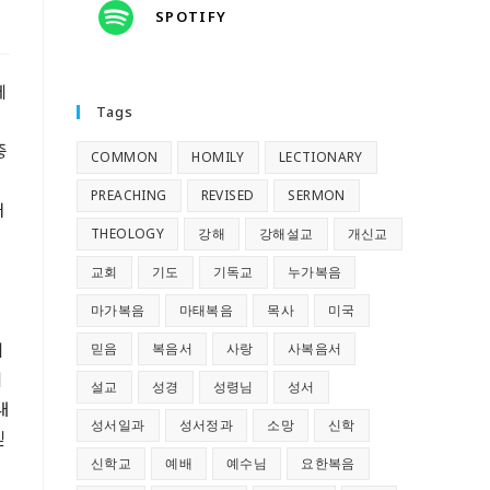
SPOTIFY
에
Tags
중
COMMON
HOMILY
LECTIONARY
PREACHING
REVISED
SERMON
태
THEOLOGY
강해
강해설교
개신교
교회
기도
기독교
누가복음
마가복음
마태복음
목사
미국
에
믿음
복음서
사랑
사복음서
세
설교
성경
성령님
성서
내
성서일과
성서정과
소망
신학
믿
신학교
예배
예수님
요한복음