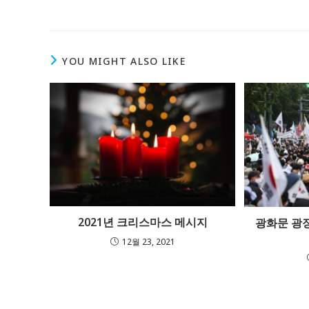
YOU MIGHT ALSO LIKE
Ecological Civilization
Higher Education
Homily
Meditation
Publication
2021년 크리스마스 메시지
광화문 광
The Podcast
12월 23, 2021
Theology
Copyright - WordPress Theme by OceanWP