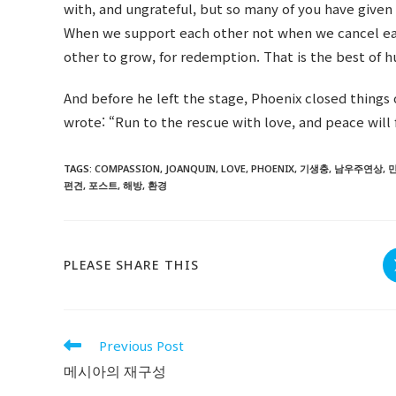
with, and ungrateful, but so many of you have given
When we support each other not when we cancel ea
other to grow, for redemption. That is the best of 
And before he left the stage, Phoenix closed things o
wrote: “Run to the rescue with love, and peace will 
TAGS
:
COMPASSION
,
JOANQUIN
,
LOVE
,
PHOENIX
,
기생충
,
남우주연상
,
편견
,
포스트
,
해방
,
환경
SHARE
PLEASE SHARE THIS
THIS
CONTENT
Read
Previous Post
more
메시아의 재구성
articles