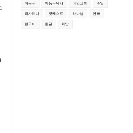
이동우
이동우목사
이민교회
주일
그
파사데나
팟캐스트
하나님
한국
한국어
한글
희망
l
n