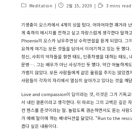
Post
Post
Reading
Meditation
2월 15, 2020
3 mins read
category:
published:
time:
기생충이 오스카에서 4개의 상을 탔다. 어마어마한 쾌거라 난
게 축하의 메시지를 전하고 싶고 자랑스럽게 생각한다 말하고 
Phoenix의 오스카 남우주연상 수락연설을 듣게 되었다. 그의
요하게 여기는 모든 것들을 담아서 이야기하고 있는 듯 했다. 
정신, 사회의 약자들을 향한 태도, 인종차별을 대하는 태도, 
문명…. 그는 배우가 아닌 사상가인 듯 했다. 약간 어눌하게도
가볍지 않았다. 모든 사람들에게 같은 울림을 주지는 않았겠지
사람들이 각자의 자리에서 열심히 살아가고 있다는 것을 깨닫
Love and compassion이 답이라는 것, 이것은 그가 
서 내린 결론이라고 생각한다. 뒤 따르는 그의 고백은 깊은 
컨 첸스를 준것이라는 말. 놀랍도록 겸손하면서도 듣는 사람
가 예배 말미에 하는 베네딕션을 닮았다. “Run to the rescue 
겠다 싶은 내용이다.