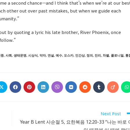
 me a second chance—and I think that’s when we’re at our bes
ch other out over past mistakes, but when we guide each
humanity.”
ut by quoting a lyric his late brother, River Phoenix, once
follow.”
민중
,
사회
,
생태문명
,
시상식
,
약자
,
연설
,
예수
,
오스카
,
인간상
,
정의
,
진리
,
차별
,
콜로니얼
,
통
Opens
Opens
Opens
Opens
Opens
Opens
Opens
Opens
Opens
O
in
in
in
in
in
in
in
in
in
i
a
a
a
a
a
a
a
a
a
a
new
new
new
new
new
new
new
new
new
n
window
window
window
window
window
window
window
window
window
w
Next Post
Year B Lent 사순절 5, 요한복음 12:20-33 “나는 바로 