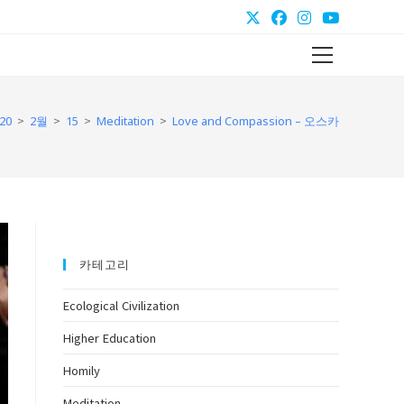
Main
Menu
>
>
>
>
20
2월
15
Meditation
Love and Compassion – 오스카
카테고리
Ecological Civilization
Higher Education
Homily
Meditation