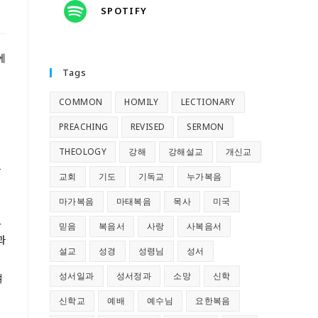
SPOTIFY
에
Tags
COMMON
HOMILY
LECTIONARY
PREACHING
REVISED
SERMON
THEOLOGY
강해
강해설교
개신교
름
교회
기도
기독교
누가복음
마가복음
마태복음
목사
미국
고
믿음
복음서
사랑
사복음서
과
설교
성경
성령님
성서
성서일과
성서정과
소망
신학
절
신학교
예배
예수님
요한복음