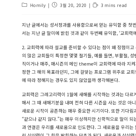
Post
Post
Reading
Homily
3월 20, 2020
3 mins read
category:
published:
time:
지난 글에서는 성서정과를 사용함으로써 얻는 유익함 중 첫번
서는 지난 글 말미에 밝힌 것과 같이 두번째 유익함, ‘교회력에
2. 교회력에 따라 설교를 준비할 수 있다는 점이 왜 장점이
의 많은 교회들이 특정한 몇몇 절기들, 예를 들면, 부활절,
직이거나 매주, 매시즌의 메인 theme이 교회력에 따라 지
정한 그 해의 목표라던지, 그에 걸맞는 프로그램 위주로 교회
에 따라 정해지는 경우도 있지 않았을까 생각해본다.
교회력은 그레고리력이 1월에 새해를 시작하는 것과는 다르게
해서 그 때 새해기분을 내며 전혀 다른 시즌을 사는 것은 
새로운 시작이 공존하는 매우 중요한 시기이다. 또한 기다림과
“같으나 같지 않다.”는 매우 이상하지만 신학적으로 말이 되
과 연결은 우리를 새로움으로 인도한다. 그 새로움을 우리는
린 상상력이 그 힘을 발휘하는 단초가 된다. 새로움과 상상력