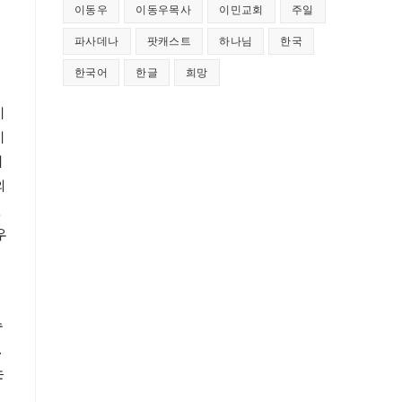
이동우
이동우목사
이민교회
주일
파사데나
팟캐스트
하나님
한국
한국어
한글
희망
기
이
이
의
원
우
수
.
는