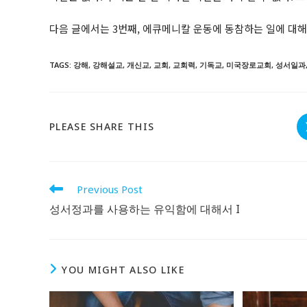
다음 글에서는 3번째, 에큐메니칼 운동에 동참하는 일에 대해
TAGS
:
강해
,
강해설교
,
개신교
,
교회
,
교회력
,
기독교
,
미국장로교회
,
성서일과
SHARE
PLEASE SHARE THIS
THIS
CONTENT
Read
Previous Post
more
성서정과를 사용하는 유익함에 대해서 I
articles
Ecological Civilization
YOU MIGHT ALSO LIKE
Higher Education