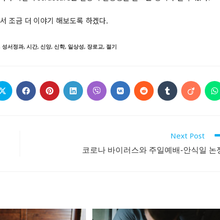
서 조금 더 이야기 해보도록 하겠다.
,
성서정과
,
시간
,
신앙
,
신학
,
일상성
,
장로교
,
절기
Opens
Opens
Opens
Opens
Opens
Opens
Opens
Opens
Opens
O
in
in
in
in
in
in
in
in
in
i
a
a
a
a
a
a
a
a
a
a
new
new
new
new
new
new
new
new
new
n
window
window
window
window
window
window
window
window
window
w
Next Post
코로나 바이러스와 주일예배-안식일 논
Follow @RevDongwoo
APPLE PODCASTS