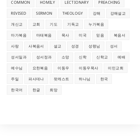
COMMON
HOMILY
LECTIONARY
PREACHING
REVISED
SERMON
THEOLOGY
강해
강해설교
개신교
교회
기도
기독교
누가복음
마가복음
마태복음
목사
미국
믿음
복음서
사랑
사복음서
설교
성경
성령님
성서
성서일과
성서정과
소망
신학
신학교
예배
예수님
요한복음
이동우
이동우목사
이민교회
주일
파사데나
팟캐스트
하나님
한국
한국어
한글
희망