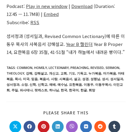
Podcast:
Play in new window
|
Download
(Duration:
12:45 — 11.7MB) |
Embed
Subscribe:
RSS
성서정과 (성서일과, Revised Common Lectionary)에 따른 이
동우 목사의 사복음서 강해설교.
Year B 캘린더
Year B Proper
14, 요한복음 6장 35절, 41-51절 “내가 하늘에서 내려온 빵이다.”
TAGS
:
COMMON
,
HOMILY
,
LECTIONARY
,
PREACHING
,
REVISED
,
SERMON
,
THEOLOGY
,
강해
,
강해설교
,
개신교
,
교회
,
기도
,
기독교
,
누가복음
,
마가복음
,
마태
복음
,
목사
,
미국
,
믿음
,
복음서
,
사랑
,
사복음서
,
설교
,
성경
,
성령님
,
성서
,
성서일과
,
성서정과
,
소망
,
신학
,
신학교
,
예배
,
예수님
,
요한복음
,
이동우
,
이동우목사
,
이민교
회
,
주일
,
파사데나
,
팟캐스트
,
하나님
,
한국
,
한국어
,
한글
,
희망
SHARE
PLEASE SHARE THIS
THIS
CONTENT
Opens
Opens
Opens
Opens
Opens
Opens
Opens
Opens