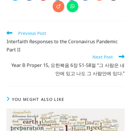
in
in
in
in
in
in
in
in
a
a
a
a
a
a
a
a
Opens
Opens
new
new
new
new
new
new
new
new
in
in
window
window
window
window
window
window
window
window
a
a
new
new
window
window
Read
Previous Post
more
Interfaith Responses to the Coronavirus Pandemic
articles
Part II
Next Post
Year B Proper 15, 요한복음 6장 51-58절 “그 사람은 내
안에 있고 나도 그 사람안에 있다.”
YOU MIGHT ALSO LIKE