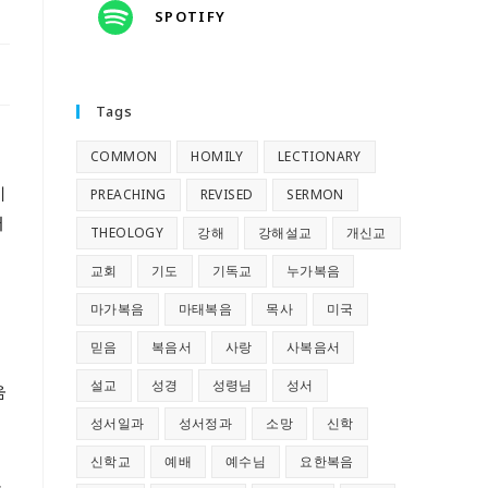
SPOTIFY
Tags
COMMON
HOMILY
LECTIONARY
기
PREACHING
REVISED
SERMON
어
THEOLOGY
강해
강해설교
개신교
교회
기도
기독교
누가복음
마가복음
마태복음
목사
미국
믿음
복음서
사랑
사복음서
설교
성경
성령님
성서
옮
성서일과
성서정과
소망
신학
신학교
예배
예수님
요한복음
했