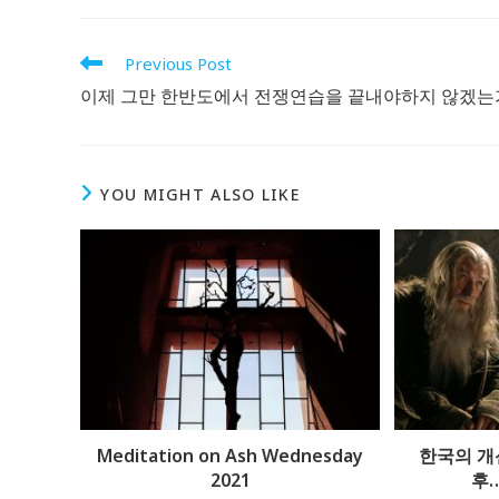
THIS
CONTENT
Read
Previous Post
more
이제 그만 한반도에서 전쟁연습을 끝내야하지 않겠는
articles
YOU MIGHT ALSO LIKE
Ecological Civilization
Higher Education
Homily
Meditation
Publication
Meditation on Ash Wednesday
한국의 개
The Podcast
2021
후