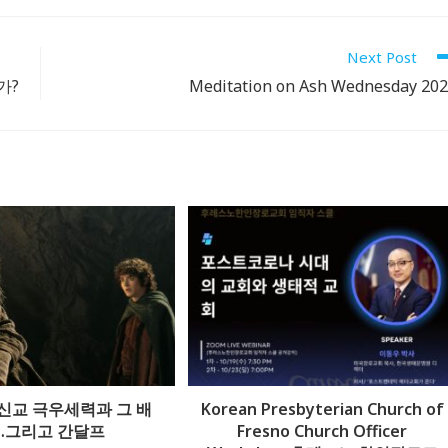
new
new
new
new
new
new
new
new
new
n
window
window
window
window
window
window
window
window
window
w
Next Post
가?
Meditation on Ash Wednesday 20
Follow @RevDongwoo
APPLE PODCASTS
GOOGLE
PODCASTS
SPOTIFY
신교 극우세력과 그 배
Korean Presbyterian Church of
…그리고 간달프
Fresno Church Officer