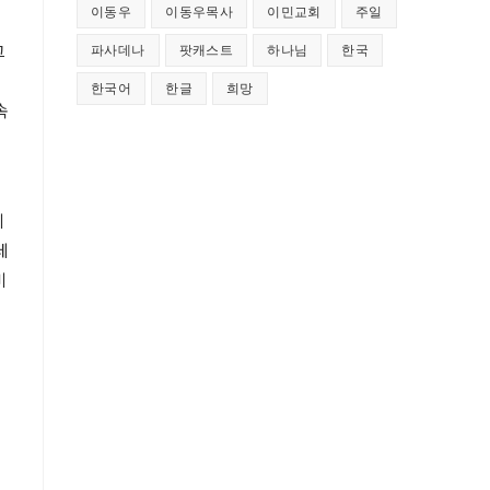
이동우
이동우목사
이민교회
주일
그
파사데나
팟캐스트
하나님
한국
한국어
한글
희망
속
리
데
비