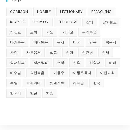
COMMON
HOMILY
LECTIONARY
PREACHING
REVISED
SERMON
THEOLOGY
강해
강해설교
개신교
교회
기도
기독교
누가복음
마가복음
마태복음
목사
미국
믿음
복음서
사랑
사복음서
설교
성경
성령님
성서
성서일과
성서정과
소망
신학
신학교
예배
예수님
요한복음
이동우
이동우목사
이민교회
주일
파사데나
팟캐스트
하나님
한국
한국어
한글
희망