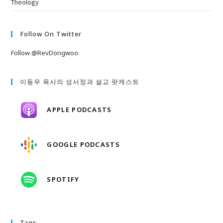
Theology
Follow On Twitter
Follow @RevDongwoo
이동우 목사의 성서정과 설교 팟캐스트
APPLE PODCASTS
GOOGLE PODCASTS
SPOTIFY
Tags