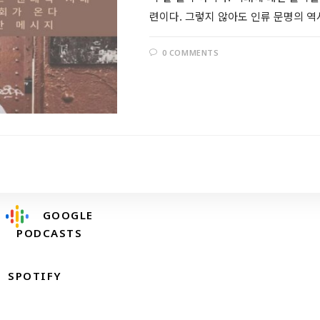
련이다. 그렇지 않아도 인류 문명의 
0 COMMENTS
Follow @RevDongwoo
APPLE PODCASTS
GOOGLE
PODCASTS
SPOTIFY