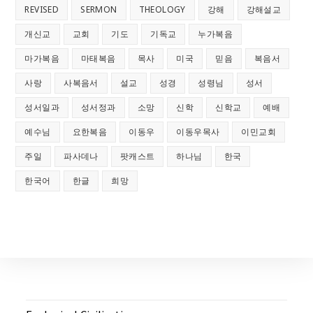
REVISED
SERMON
THEOLOGY
강해
강해설교
개신교
교회
기도
기독교
누가복음
마가복음
마태복음
목사
미국
믿음
복음서
사랑
사복음서
설교
성경
성령님
성서
성서일과
성서정과
소망
신학
신학교
예배
예수님
요한복음
이동우
이동우목사
이민교회
주일
파사데나
팟캐스트
하나님
한국
한국어
한글
희망