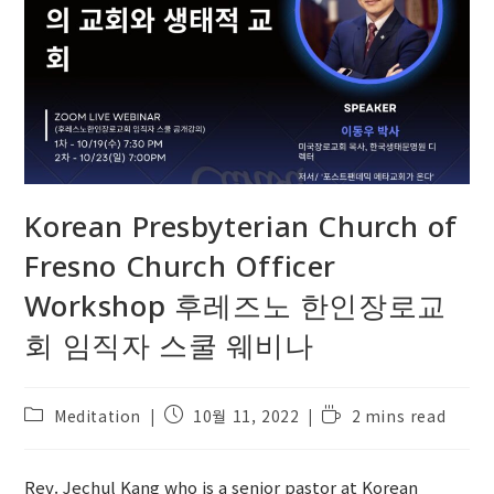
Korean Presbyterian Church of
Fresno Church Officer
Workshop 후레즈노 한인장로교
회 임직자 스쿨 웨비나
Post
Post
Reading
Meditation
10월 11, 2022
2 mins read
category:
published:
time:
Rev. Jechul Kang who is a senior pastor at Korean