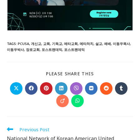
TAGS
:
PCUSA
,
개신교
,
교회
,
기독교
,
메타교회
,
메타처치
,
설교
,
예배
,
이동우목사
,
이동우박사
,
장로교회
,
포스트팬데믹
,
포스트펜데믹
SHARE
PLEASE SHARE THIS
THIS
CONTENT
Opens
Opens
Opens
Opens
Opens
Opens
Opens
Opens
in
in
in
in
in
in
in
in
a
a
a
a
a
a
a
a
Opens
Opens
new
new
new
new
new
new
new
new
in
in
window
window
window
window
window
window
window
window
a
a
new
new
window
window
Read
Previous Post
more
National Network of Korean American United