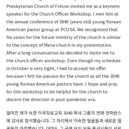
Presbyterian Church of Fresno invited me as a keynote
speaker for the Church Officer Workshop. I met him at
the annual conference of 3040 (years old) young Korean
American pastor group at PCUSA. We recognized that
his vision for the future ministry of the church is similar
to the concept of Meta-church in my presentation.
After a long conversation he decided to invite me to
the church officer workshop. Even though my schedule
in October is very tight, I had to accept his offer
because I felt his passion for the church as all the 3040
young Korean American pastors have. I hope and pray
for this workshop to be helpful for the church to
discern the direction in post-pandemic era.
얼마전 제가 속한 미국장로교회 3040 목사 그룹의 연례 컨퍼런스
에 강사로 참석했습니다. 그 자리에서 익숙한 얼굴들과 새로운 얼
굴들을 마주했습니다. 아마도 그 곳에 모인 모든 목사님들이 서로