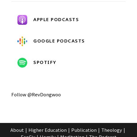
APPLE PODCASTS
GOOGLE PODCASTS
SPOTIFY
Follow @RevDongwoo
About
Higher Education
Publication
Theology
EcoCiv
Homily
Meditation
The Podcast