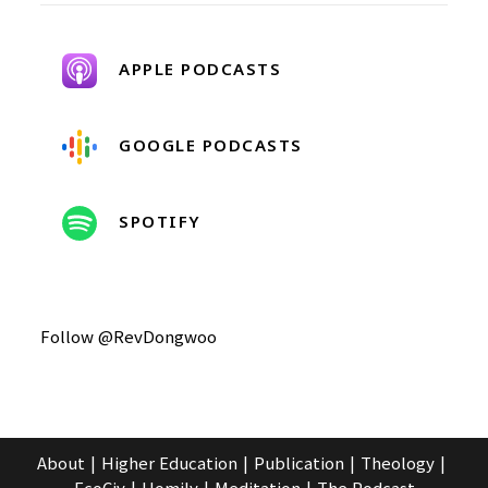
APPLE PODCASTS
GOOGLE PODCASTS
SPOTIFY
Follow @RevDongwoo
About
Higher Education
Publication
Theology
EcoCiv
Homily
Meditation
The Podcast