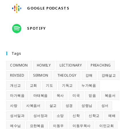
GOOGLE PODCASTS
SPOTIFY
Tags
COMMON
HOMILY
LECTIONARY
PREACHING
REVISED
SERMON
THEOLOGY
강해
강해설교
개신교
교회
기도
기독교
누가복음
마가복음
마태복음
목사
미국
믿음
복음서
사랑
사복음서
설교
성경
성령님
성서
성서일과
성서정과
소망
신학
신학교
예배
예수님
요한복음
이동우
이동우목사
이민교회