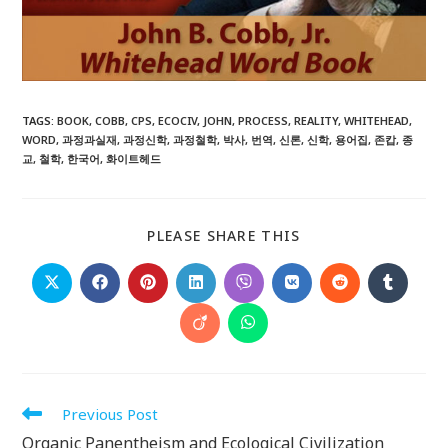
TAGS
:
BOOK
,
COBB
,
CPS
,
ECOCIV
,
JOHN
,
PROCESS
,
REALITY
,
WHITEHEAD
,
WORD
,
과정과실재
,
과정신학
,
과정철학
,
박사
,
번역
,
신론
,
신학
,
용어집
,
존캅
,
종
교
,
철학
,
한국어
,
화이트헤드
SHARE
PLEASE SHARE THIS
THIS
CONTENT
Opens
Opens
Opens
Opens
Opens
Opens
Opens
Opens
in
in
in
in
in
in
in
in
a
a
a
a
a
a
a
a
Opens
Opens
new
new
new
new
new
new
new
new
in
in
window
window
window
window
window
window
window
window
a
a
new
new
window
window
Read
Previous Post
more
Organic Panentheism and Ecological Civilization