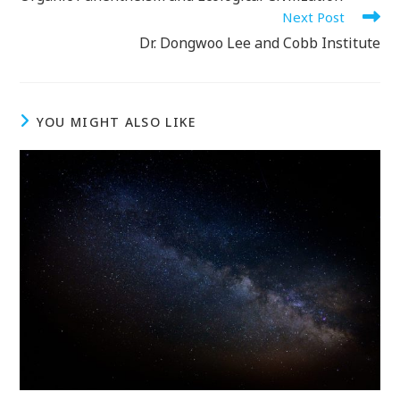
articles
Next Post
Dr. Dongwoo Lee and Cobb Institute
YOU MIGHT ALSO LIKE